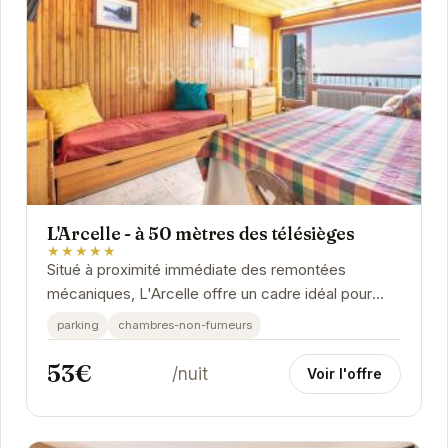
L'Arcelle - à 50 mètres des télésièges
★★★★★
Situé à proximité immédiate des remontées
mécaniques, L'Arcelle offre un cadre idéal pour
des vacances au ski réussies.
parking
chambres-non-fumeurs
53€
/nuit
Voir l'offre