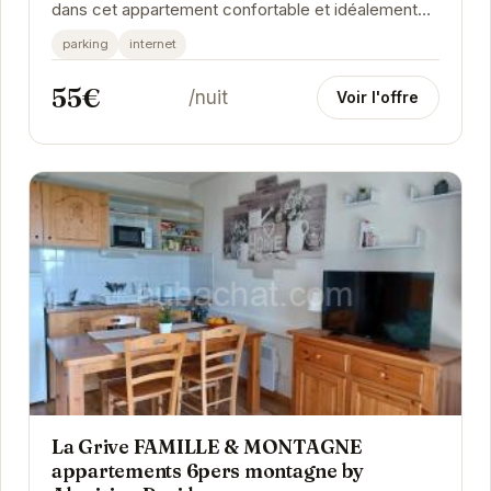
dans cet appartement confortable et idéalement
situé. Proche des pistes, il offre un accès facile...
parking
internet
55€
/nuit
Voir l'offre
La Grive FAMILLE & MONTAGNE
appartements 6pers montagne by