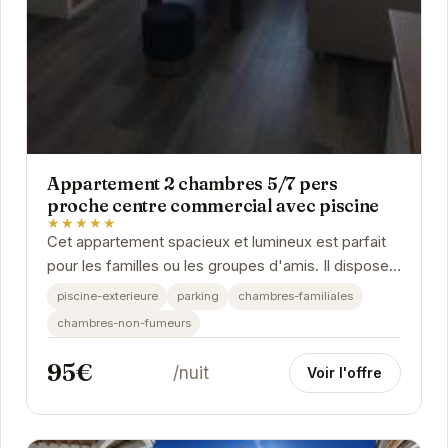
Appartement 2 chambres 5/7 pers
proche centre commercial avec piscine
★★★★★
Cet appartement spacieux et lumineux est parfait
pour les familles ou les groupes d'amis. Il dispose
de deux chambres confortables, d'une cuisine...
piscine-exterieure
parking
chambres-familiales
chambres-non-fumeurs
95€
/nuit
Voir l'offre