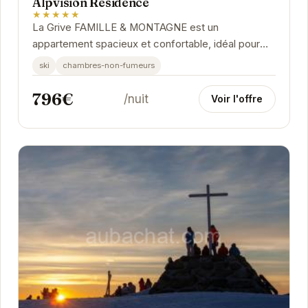
Alpvision Residence
★★★★★
La Grive FAMILLE & MONTAGNE est un
appartement spacieux et confortable, idéal pour
les familles ou les groupes d'amis. Situé à
ski
chambres-non-fumeurs
Chamrousse, il...
796€
/nuit
Voir l'offre