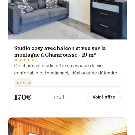
Studio cosy avec balcon et vue sur la
montagne à Chamrousse - 19 m²
★★★★★
Ce charmant studio offre un espace de vie
confortable et fonctionnel, idéal pour se détendre
après une journée passée à explorer les
parking
montagnes....
170€
/nuit
Voir l'offre