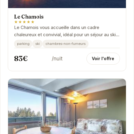
Le Chamois
★★★★★
Le Chamois vous accueille dans un cadre
chaleureux et convivial, idéal pour un séjour au ski
ou une escapade en montagne. Profitez d'un
parking
ski
chambres-non-fumeurs
emplacement...
83€
/nuit
Voir l'offre