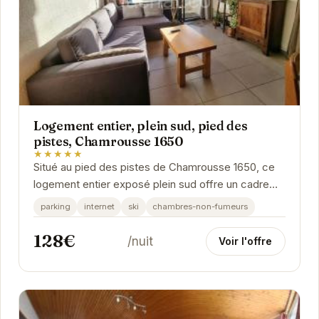
Logement entier, plein sud, pied des
pistes, Chamrousse 1650
★★★★★
Situé au pied des pistes de Chamrousse 1650, ce
logement entier exposé plein sud offre un cadre
idéal pour des vacances au ski réussies.
parking
internet
ski
chambres-non-fumeurs
128€
/nuit
Voir l'offre