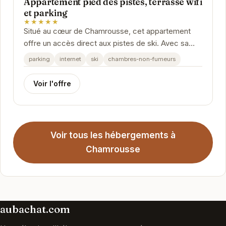
Appartement pied des pistes, terrasse wifi
et parking
★★★★★
Situé au cœur de Chamrousse, cet appartement
offre un accès direct aux pistes de ski. Avec sa
terrasse, son wifi et son parking privé, il est...
parking
internet
ski
chambres-non-fumeurs
Voir l'offre
Voir tous les hébergements à
Chamrousse
aubachat.com