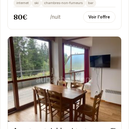
Avec...
internet
ski
chambres-non-fumeurs
bar
80€
/nuit
Voir l'offre