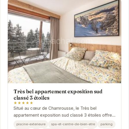
Très bel appartement exposition sud
classé 3 étoiles
★★★★★
Situé au cœur de Chamrousse, le Très bel
appartement exposition sud classé 3 étoiles offre
un cadre idéal pour des vacances inoubliables.
piscine-exterieure
spa-et-centre-de-bien-etre
parking