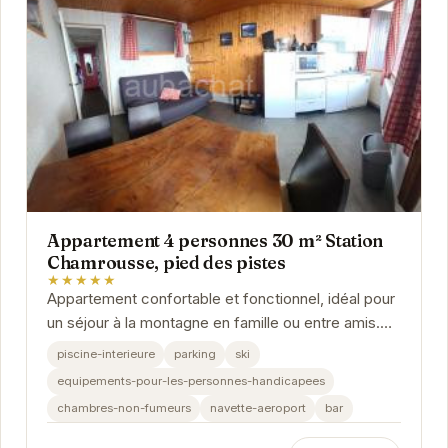
Appartement 4 personnes 30 m² Station
Chamrousse, pied des pistes
★★★★★
Appartement confortable et fonctionnel, idéal pour
un séjour à la montagne en famille ou entre amis.
Profitez de la proximité des pistes et des...
piscine-interieure
parking
ski
equipements-pour-les-personnes-handicapees
chambres-non-fumeurs
navette-aeroport
bar