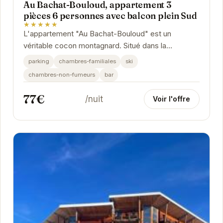
Au Bachat-Bouloud, appartement 3
pièces 6 personnes avec balcon plein Sud
★★★★★
L'appartement "Au Bachat-Bouloud" est un
véritable cocon montagnard. Situé dans la
charmante station de Chamrousse, il offre un
parking
chambres-familiales
ski
accès facile aux...
chambres-non-fumeurs
bar
77€
/nuit
Voir l'offre