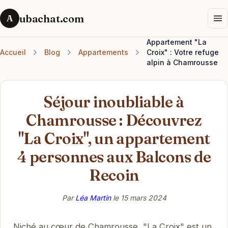
ubachat.com
A
Appartement "La
Accueil
Blog
Appartements
Croix" : Votre refuge
alpin à Chamrousse
Séjour inoubliable à
Chamrousse : Découvrez
"La Croix", un appartement
4 personnes aux Balcons de
Recoin
Par
Léa Martin
le
15 mars 2024
Niché au cœur de Chamrousse, "La Croix" est un