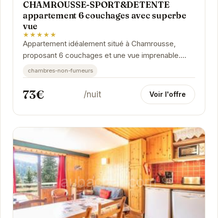
CHAMROUSSE-SPORT&DETENTE
appartement 6 couchages avec superbe
vue
★★★★★
Appartement idéalement situé à Chamrousse,
proposant 6 couchages et une vue imprenable.
Parfait pour les séjours en famille ou entre amis, à...
chambres-non-fumeurs
73€
/nuit
Voir l'offre