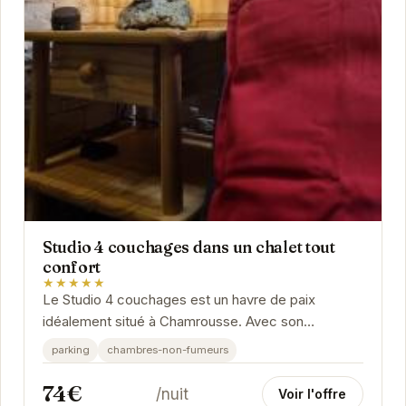
Studio 4 couchages dans un chalet tout
confort
★★★★★
Le Studio 4 couchages est un havre de paix
idéalement situé à Chamrousse. Avec son
ambiance chaleureuse et ses équipements
parking
chambres-non-fumeurs
modernes, il offre un...
74€
/nuit
Voir l'offre