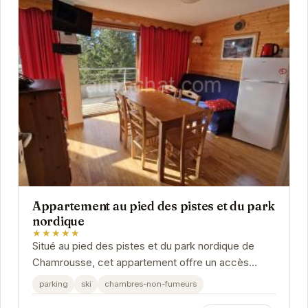
Appartement au pied des pistes et du park
nordique
★★★★★
Situé au pied des pistes et du park nordique de
Chamrousse, cet appartement offre un accès
direct aux activités hivernales. Profitez d'un
parking
ski
chambres-non-fumeurs
séjour...