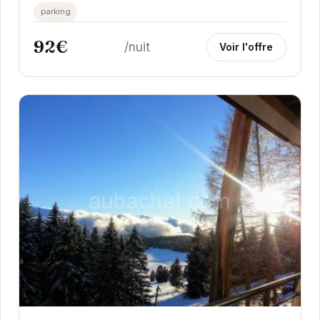
famille ou entre amis. Profitez d'un emplacement...
parking
92€
/nuit
Voir l'offre