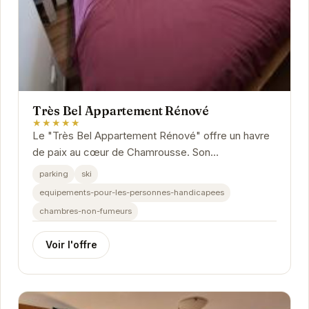
Très Bel Appartement Rénové
★★★★★
Le "Très Bel Appartement Rénové" offre un havre
de paix au cœur de Chamrousse. Son
emplacement privilégié vous permettra de profiter
parking
ski
pleinement...
equipements-pour-les-personnes-handicapees
chambres-non-fumeurs
Voir l'offre