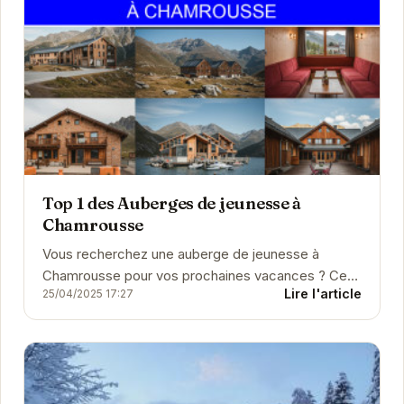
Top 1 des Auberges de jeunesse à
Chamrousse
Vous recherchez une auberge de jeunesse à
Chamrousse pour vos prochaines vacances ? Ce
Lire l'article
25/04/2025 17:27
guide vous présente les meilleurs hébergements
pour tous les b...