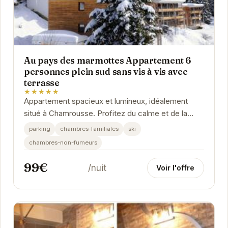
Au pays des marmottes Appartement 6
personnes plein sud sans vis à vis avec
terrasse
★★★★★
Appartement spacieux et lumineux, idéalement
situé à Chamrousse. Profitez du calme et de la
nature environnante. La terrasse plein sud offre
parking
chambres-familiales
ski
un...
chambres-non-fumeurs
99€
/nuit
Voir l'offre