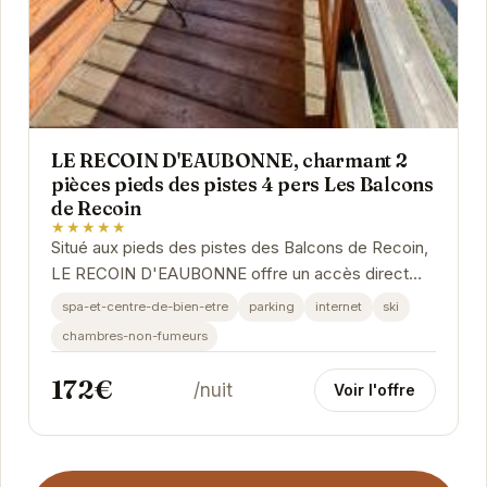
LE RECOIN D'EAUBONNE, charmant 2
pièces pieds des pistes 4 pers Les Balcons
de Recoin
★★★★★
Situé aux pieds des pistes des Balcons de Recoin,
LE RECOIN D'EAUBONNE offre un accès direct
aux joies de la glisse. Cet appartement de 2
spa-et-centre-de-bien-etre
parking
internet
ski
pièces,...
chambres-non-fumeurs
172€
/nuit
Voir l'offre