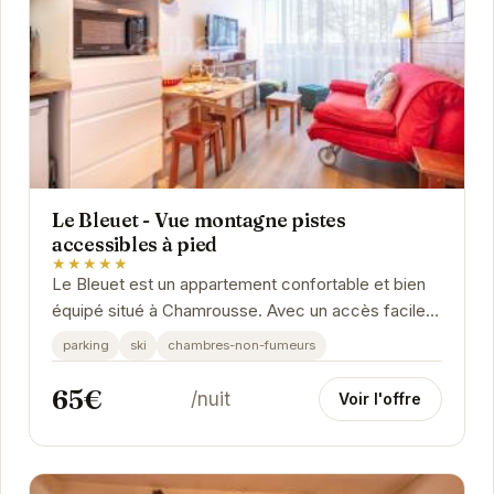
Le Bleuet - Vue montagne pistes
accessibles à pied
★★★★★
Le Bleuet est un appartement confortable et bien
équipé situé à Chamrousse. Avec un accès facile
aux pistes de ski, il est parfait pour les...
parking
ski
chambres-non-fumeurs
65€
/nuit
Voir l'offre