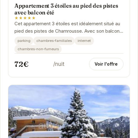
Appartement 3 étoiles au pied des pistes
avec balcon été
★★★★★
Cet appartement 3 étoiles est idéalement situé au
pied des pistes de Chamrousse. Avec son balcon,
vous pourrez profiter pleinement des journées...
parking
chambres-familiales
internet
chambres-non-fumeurs
72€
/nuit
Voir l'offre