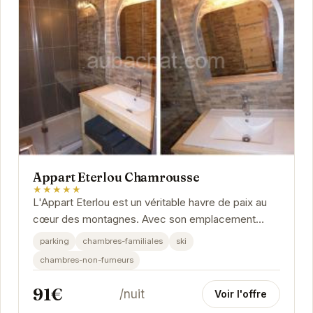
Appart Eterlou Chamrousse
★★★★★
L'Appart Eterlou est un véritable havre de paix au
cœur des montagnes. Avec son emplacement
privilégié, vous pourrez profiter pleinement des...
parking
chambres-familiales
ski
chambres-non-fumeurs
91€
/nuit
Voir l'offre