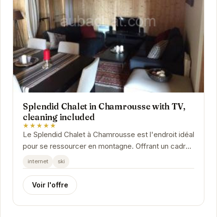
Splendid Chalet in Chamrousse with TV,
cleaning included
★★★★★
Le Splendid Chalet à Chamrousse est l'endroit idéal
pour se ressourcer en montagne. Offrant un cadre
chaleureux et convivial, ce chalet est...
internet
ski
Voir l'offre