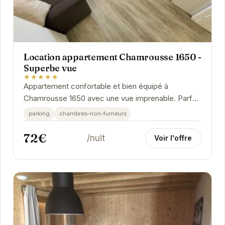
Location appartement Chamrousse 1650 -
Superbe vue
★★★★★
Appartement confortable et bien équipé à
Chamrousse 1650 avec une vue imprenable. Parfait
pour un séjour au ski en famille ou entre amis.
parking
chambres-non-fumeurs
72€
/nuit
Voir l'offre