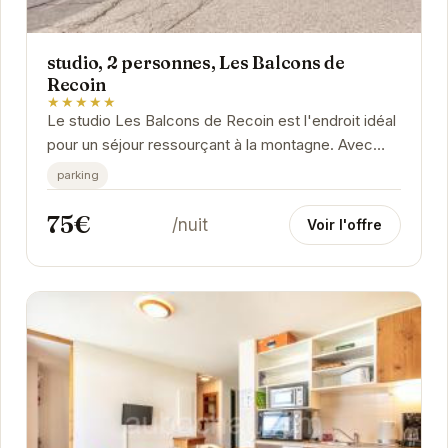
studio, 2 personnes, Les Balcons de
Recoin
★★★★★
Le studio Les Balcons de Recoin est l'endroit idéal
pour un séjour ressourçant à la montagne. Avec
son ambiance chaleureuse et ses équipements...
parking
75€
/nuit
Voir l'offre