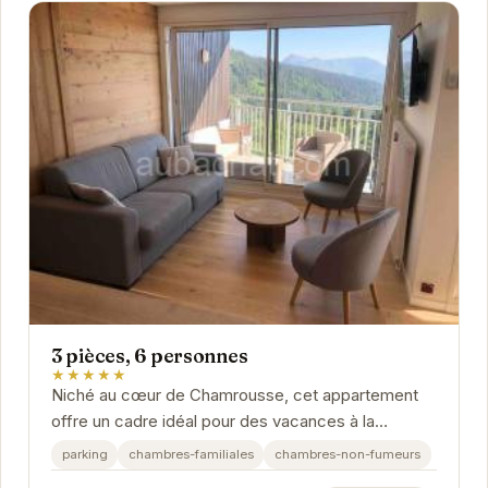
3 pièces, 6 personnes
★★★★★
Niché au cœur de Chamrousse, cet appartement
offre un cadre idéal pour des vacances à la
montagne. Spacieux et confortable, il peut
parking
chambres-familiales
chambres-non-fumeurs
accueillir...