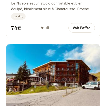
Le Nivéole est un studio confortable et bien
équipé, idéalement situé à Chamrousse. Proche
des pistes de ski et des sentiers de randonnée, il...
parking
74€
/nuit
Voir l'offre