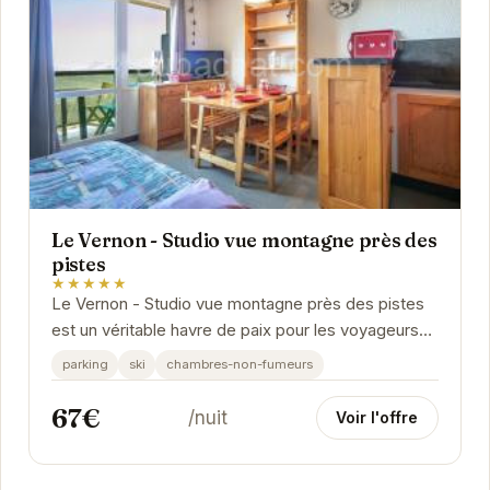
Le Vernon - Studio vue montagne près des
pistes
★★★★★
Le Vernon - Studio vue montagne près des pistes
est un véritable havre de paix pour les voyageurs
en quête de tranquillité et de beauté alpine....
parking
ski
chambres-non-fumeurs
67€
/nuit
Voir l'offre