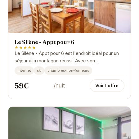
Le Silène - Appt pour 6
★★★★★
Le Silène - Appt pour 6 est l'endroit idéal pour un
séjour à la montagne réussi. Avec son
emplacement privilégié à Chamrousse, vous
internet
ski
chambres-non-fumeurs
pourrez...
59€
/nuit
Voir l'offre