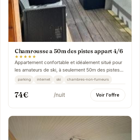
Chamrousse a 50m des pistes appart 4/6
★★★★★
Appartement confortable et idéalement situé pour
les amateurs de ski, à seulement 50m des pistes
de Chamrousse. Profitez d'un séjour au cœur
parking
internet
ski
chambres-non-fumeurs
des...
74€
/nuit
Voir l'offre