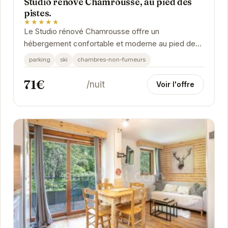
Studio rénové Chamrousse, au pied des
pistes.
★★★★★
Le Studio rénové Chamrousse offre un
hébergement confortable et moderne au pied des
pistes. Avec son emplacement privilégié, vous
parking
ski
chambres-non-fumeurs
pourrez...
71€
/nuit
Voir l'offre