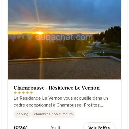
Chamrousse - Résidence Le Vernon
★★★★★
La Résidence Le Vernon vous accueille dans un
cadre exceptionnel à Chamrousse. Profitez
d'appartements confortables et bien équipés, avec
parking
chambres-non-fumeurs
un...
62€
/nuit
Voir l'offre