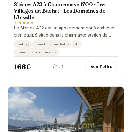
Silènes A32 à Chamrousse 1700 - Les
Villages du Bachat - Les Domaines de
l'Arselle
★★★★★
Le Silènes A32 est un appartement confortable et
bien équipé situé dans la charmante station de
Chamrousse 1700. Idéal pour les familles et les...
parking
chambres-familiales
ski
chambres-non-fumeurs
168€
/nuit
Voir l'offre