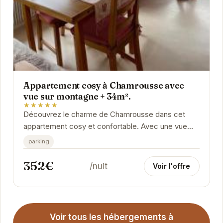
Appartement cosy à Chamrousse avec
vue sur montagne + 34m².
★★★★★
Découvrez le charme de Chamrousse dans cet
appartement cosy et confortable. Avec une vue
imprenable sur les montagnes, vous pourrez
parking
profiter...
352€
/nuit
Voir l'offre
Voir tous les hébergements à