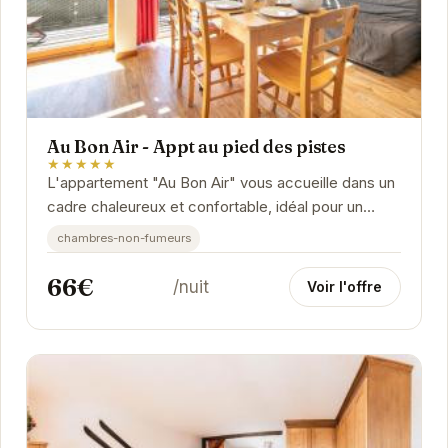
Au Bon Air - Appt au pied des pistes
★★★★★
L'appartement "Au Bon Air" vous accueille dans un
cadre chaleureux et confortable, idéal pour un
séjour à la montagne. Situé au pied des pistes...
chambres-non-fumeurs
66€
/nuit
Voir l'offre