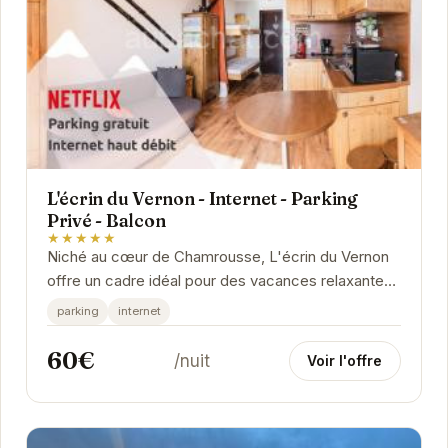
L'écrin du Vernon - Internet - Parking
Privé - Balcon
★★★★★
Niché au cœur de Chamrousse, L'écrin du Vernon
offre un cadre idéal pour des vacances relaxantes.
Ses appartements confortables et bien équipés...
parking
internet
60€
/nuit
Voir l'offre