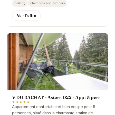
pistes et des commodités, vous pourrez profiter...
parking
chambres-non-fumeurs
Voir l'offre
V DU BACHAT - Asters D22 - Appt 5 pers
★★★★★
Appartement confortable et bien équipé pour 5
personnes, situé dans la charmante station de