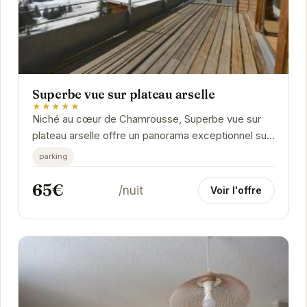
Superbe vue sur plateau arselle
★★★★★
Niché au cœur de Chamrousse, Superbe vue sur
plateau arselle offre un panorama exceptionnel sur
le Plateau d'Arselle. Cet hébergement
parking
confortable...
65€
/nuit
Voir l'offre