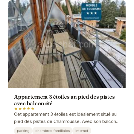
Appartement 3 étoiles au pied des pistes
avec balcon été
★★★★★
Cet appartement 3 étoiles est idéalement situé au
pied des pistes de Chamrousse. Avec son balcon,
vous pourrez profiter pleinement des journées...
parking
chambres-familiales
internet