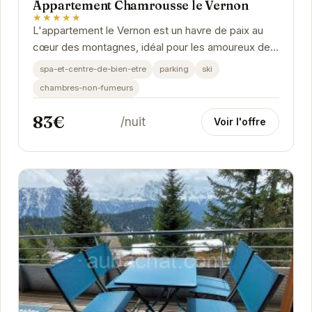
Appartement Chamrousse le Vernon
★★★★★
L'appartement le Vernon est un havre de paix au
cœur des montagnes, idéal pour les amoureux de
la nature et des sports d'hiver. Avec son...
spa-et-centre-de-bien-etre
parking
ski
chambres-non-fumeurs
83€
/nuit
Voir l'offre