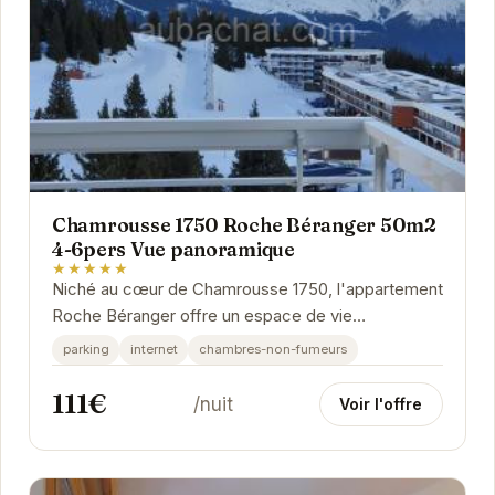
Chamrousse 1750 Roche Béranger 50m2
4-6pers Vue panoramique
★★★★★
Niché au cœur de Chamrousse 1750, l'appartement
Roche Béranger offre un espace de vie
confortable et moderne pour un séjour inoubliable à
parking
internet
chambres-non-fumeurs
la...
111€
/nuit
Voir l'offre