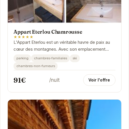
Appart Eterlou Chamrousse
★★★★★
L'Appart Eterlou est un véritable havre de paix au
cœur des montagnes. Avec son emplacement
privilégié, vous pourrez profiter pleinement des...
parking
chambres-familiales
ski
chambres-non-fumeurs
91€
/nuit
Voir l'offre