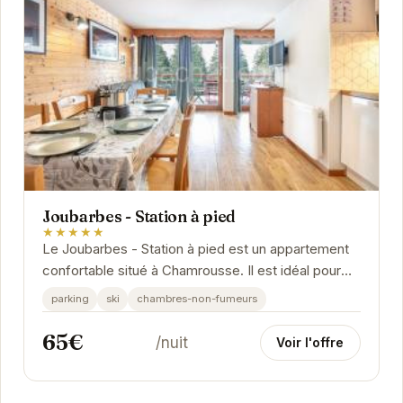
Joubarbes - Station à pied
★★★★★
Le Joubarbes - Station à pied est un appartement
confortable situé à Chamrousse. Il est idéal pour
les skieurs et les amoureux de la montagne.
parking
ski
chambres-non-fumeurs
65€
/nuit
Voir l'offre