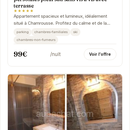
terrasse
★★★★★
Appartement spacieux et lumineux, idéalement
situé à Chamrousse. Profitez du calme et de la
nature environnante. La terrasse plein sud offre
parking
chambres-familiales
ski
un...
chambres-non-fumeurs
99€
/nuit
Voir l'offre