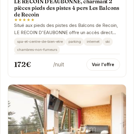
LE RECOIN D'EAUBONNE, charmant 2
pièces pieds des pistes 4 pers Les Balcons
de Recoin
★★★★★
Situé aux pieds des pistes des Balcons de Recoin,
LE RECOIN D'EAUBONNE offre un accès direct
aux joies de la glisse. Cet appartement de 2
spa-et-centre-de-bien-etre
parking
internet
ski
pièces,...
chambres-non-fumeurs
172€
/nuit
Voir l'offre