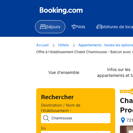
Séjours
Vols
Voitures de loca
Accueil
Hôtels
Appartements : toutes les option
Offre à l'établissement Chalet Chamrousse – Balcon avec 
Infos sur les
Vue d'ensemble
appartements et ta
Rechercher
Cha
Destination / Nom de
Pro
l'établissement :
721
Exc
Du