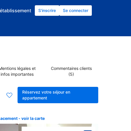
établissement
S'inscrire
Se connecter
Mentions légales et
Commentaires clients
infos importantes
(5)
Réservez votre séjour en
appartement
acement - voir la carte