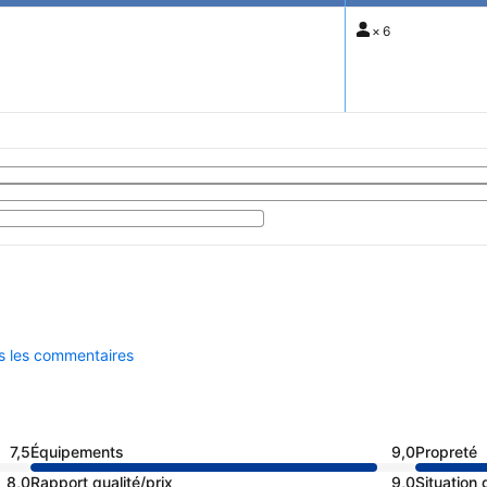
×
6
us les commentaires
7,5
Équipements
9,0
Propreté
8,0
Rapport qualité/prix
9,0
Situation