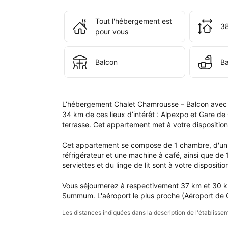
à 
l'é
Tout l'hébergement est
38
Cha
pour vous
Cha
– 
Bal
Balcon
Ba
ave
vue
Pro
Pis
L’hébergement Chalet Chamrousse – Balcon avec v
34 km de ces lieux d’intérêt : Alpexpo et Gare de
terrasse. Cet appartement met à votre disposition
Cet appartement se compose de 1 chambre, d'un s
réfrigérateur et une machine à café, ainsi que de
serviettes et du linge de lit sont à votre disposition
Vous séjournerez à respectivement 37 km et 30 km 
Summum. L'aéroport le plus proche (Aéroport de G
Les distances indiquées dans la description de l'établis