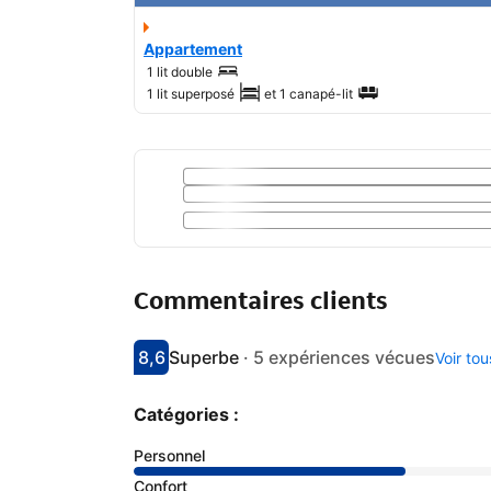
Appartement
1 lit double
1 lit superposé
et
1 canapé-lit
Commentaires clients
8,6
Superbe
·
5 expériences vécues
Voir to
Avec une note de 8.6
superbe
Catégories :
Personnel
Confort