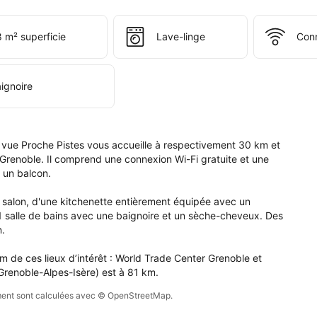
tablissement 
 m² superficie
Lave-linge
Conn
let 
mrousse 
con 
ignoire
c 
 
che 
tes.
ue Proche Pistes vous accueille à respectivement 30 km et 
 Grenoble. Il comprend une connexion Wi-Fi gratuite et une 
 un balcon.

alon, d'une kitchenette entièrement équipée avec un 
 1 salle de bains avec une baignoire et un sèche-cheveux. Des 
.

de ces lieux d’intérêt : World Trade Center Grenoble et 
renoble-Alpes-Isère) est à 81 km.
sement sont calculées avec © OpenStreetMap.