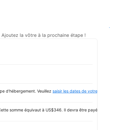
Voir les disponibilités
joutez la vôtre à la prochaine étape !
type d'hébergement. Veuillez
saisir les dates de votre séjour
et consulte
ette somme équivaut à US$346. Il devra être payé par carte de crédi