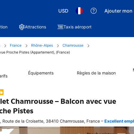
USD
Ajouter mon 
tion
Attractions
Taxis aéroport
s
France
Rhône-Alpes
Chamrousse
vue Proche Pistes (Appartement), (France)
Équipements
Règles de la maison
rifs
let Chamrousse – Balcon avec vue
che Pistes
–
, Route de la Croisette, 38410 Chamrousse, France
Excellent empl
ellente