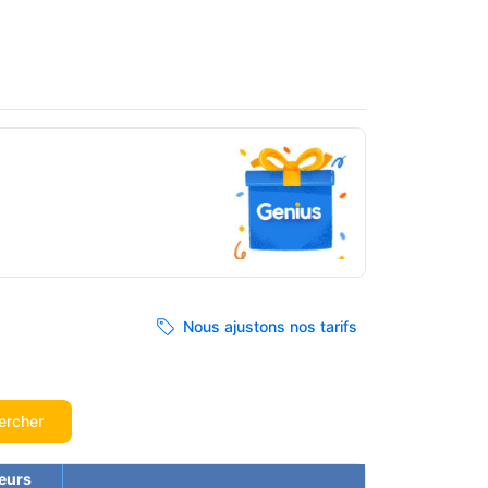
Nous ajustons nos tarifs
ercher
eurs