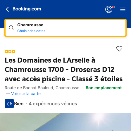
Chamrousse
Choisir des dates
Les Domaines de LArselle à
Chamrousse 1700 - Droseras D12
avec accès piscine - Classé 3 étoiles
Route de Bachat Bouloud, Chamrousse
—
Bon emplacement
Accès rapides
Aller à la description
Aller aux équipements
Aller aux hébergements
Aller aux conditions
—
Voir sur la carte
7,5
Bien
·
4 expériences vécues
Avec une note de 7.5
bien