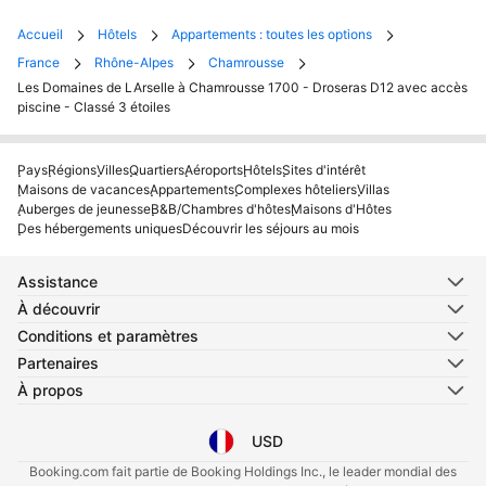
Accueil
Hôtels
Appartements : toutes les options
France
Rhône-Alpes
Chamrousse
Les Domaines de LArselle à Chamrousse 1700 - Droseras D12 avec accès
piscine - Classé 3 étoiles
Pays
Régions
Villes
Quartiers
Aéroports
Hôtels
Sites d'intérêt
Maisons de vacances
Appartements
Complexes hôteliers
Villas
Auberges de jeunesse
B&B/Chambres d'hôtes
Maisons d'Hôtes
Des hébergements uniques
Découvrir les séjours au mois
Assistance
À découvrir
Conditions et paramètres
Partenaires
À propos
USD
Sélectionnez votre langue
Sélectionnez votre devise
Booking.com fait partie de Booking Holdings Inc., le leader mondial des