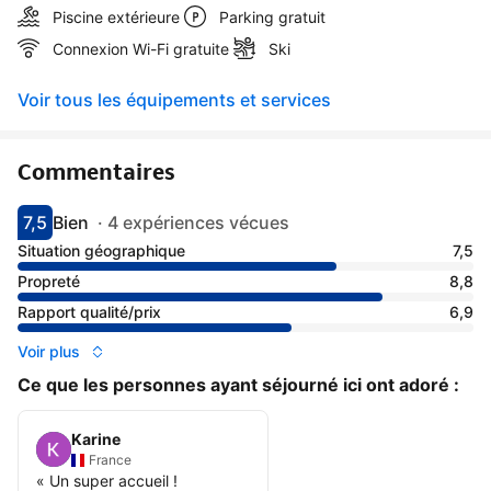
Piscine extérieure
Parking gratuit
Connexion Wi-Fi gratuite
Ski
Voir tous les équipements et services
Commentaires
7,5
Bien
·
4 expériences vécues
Avec une note de 7.5
bien
Situation géographique
7,5
Propreté
8,8
Rapport qualité/prix
6,9
Voir plus
Ce que les personnes ayant séjourné ici ont adoré :
Karine
France
«
Un super accueil !