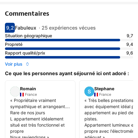
Commentaires
9,2
Fabuleux
·
25 expériences vécues
Avec une note de 9.2
fabuleux
Situation géographique
9,7
Propreté
9,4
Rapport qualité/prix
9,6
Voir plus
Ce que les personnes ayant séjourné ici ont adoré :
Romain
Stephane
France
France
«
Propriétaire vraiment
«
Très belles prestations
sympathique et arrangeant….
avec équipement idéal po
Rare de nos jours
appartement au pied des
L appartement idéalement
pistes.
situé est très fonctionnel et
Appartement lumineux et
propre
propre avec l'électroména
Nous reviendrons
»
adéquat
»