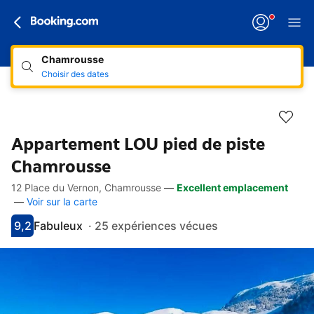
Chamrousse
Choisir des dates
Appartement LOU pied de piste
Chamrousse
12 Place du Vernon, Chamrousse
—
Excellent emplacement
Accès rapides
Aller à la description
Aller aux équipements
Aller aux hébergements
Aller aux conditions
—
Voir sur la carte
9,2
Fabuleux
·
25 expériences vécues
Avec une note de 9.2
fabuleux