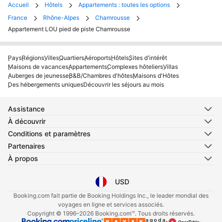
Accueil
Hôtels
Appartements : toutes les options
France
Rhône-Alpes
Chamrousse
Appartement LOU pied de piste Chamrousse
Pays
Régions
Villes
Quartiers
Aéroports
Hôtels
Sites d'intérêt
Maisons de vacances
Appartements
Complexes hôteliers
Villas
Auberges de jeunesse
B&B/Chambres d'hôtes
Maisons d'Hôtes
Des hébergements uniques
Découvrir les séjours au mois
Assistance
À découvrir
Conditions et paramètres
Partenaires
À propos
USD
Sélectionnez votre langue
Sélectionnez votre devise
Booking.com fait partie de Booking Holdings Inc., le leader mondial des
voyages en ligne et services associés.
Copyright © 1996–2026 Booking.com™. Tous droits réservés.