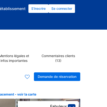
établissement
S'inscrire
Se connecter
Mentions légales et
Commentaires clients
infos importantes
(13)
Demande de réservation
acement - voir la carte
Fabuleux