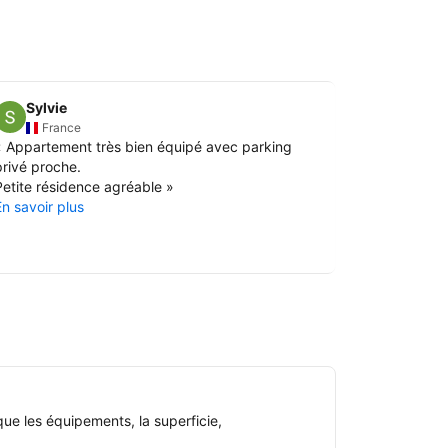
Sylvie
Nathal
N
France
Fran
«
Appartement très bien équipé avec parking
«
Très bel 
privé proche.
confort+++ 
Petite résidence agréable
»
remise des 
En savoir plus
En savoir pl
ue les équipements, la superficie,