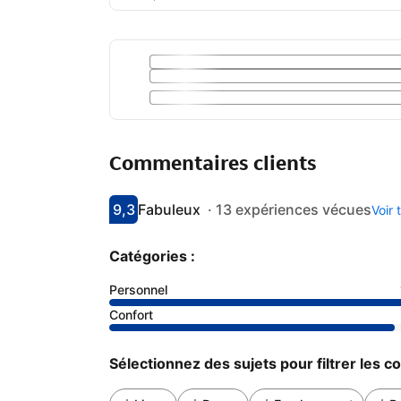
Commentaires clients
9,3
Fabuleux
·
13 expériences vécues
Voir
Avec une note de 9.3
fabuleux
Catégories :
Personnel
Confort
Sélectionnez des sujets pour filtrer les 