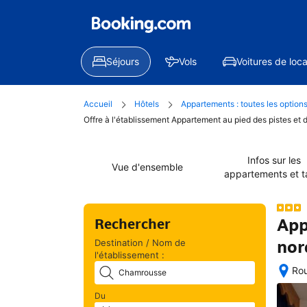
Séjours
Vols
Voitures de loca
Accueil
Hôtels
Appartements : toutes les option
Offre à l'établissement Appartement au pied des pistes et 
Infos sur les
Vue d'ensemble
appartements et ta
App
Rechercher
nor
Destination / Nom de
l'établissement :
Rou
Exc
Du