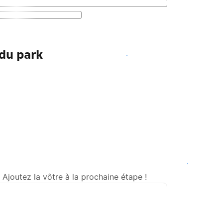
 du park
Voir les disponibilités
Voir les disponibilités
Ajoutez la vôtre à la prochaine étape !