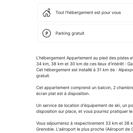
à 
l'é
Tout l'hébergement est pour vous
App
au 
pied
des
Parking gratuit
pist
et 
du 
par
L’hébergement Appartement au pied des pistes et
nor
34 km, 38 km et 30 km de ces lieux d’intérêt : G
Cet hébergement est installé à 31 km de : Alpexpo
gratuit.

Cet appartement comprend un balcon, 2 chambres, 
écran plat est à disposition.

Un service de location d'équipement de ski, un poin
disposition sur place, et vous pourrez pratiquer le 
Vous séjournerez à respectivement 33 km et 38 km 
Grenoble. L'aéroport le plus proche (Aéroport de 