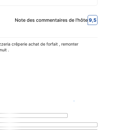
Note des commentaires de l'hôte
9,5
9,5
Note des commen
zeria crêperie achat de forfait , remonter
uit .
Voir les disponibilités