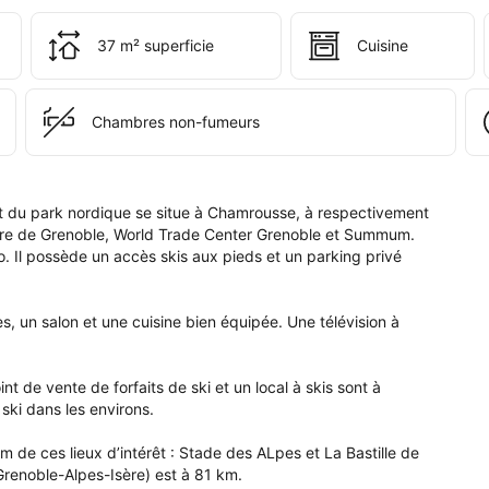
tablissement 
37 m² superficie
Cuisine
artement 
 
 
Chambres non-fumeurs
es 
k 
 du park nordique se situe à Chamrousse, à respectivement 
dique.
are de Grenoble, World Trade Center Grenoble et Summum. 
. Il possède un accès skis aux pieds et un parking privé 
un salon et une cuisine bien équipée. Une télévision à 
t de vente de forfaits de ski et un local à skis sont à 
ski dans les environs.

de ces lieux d’intérêt : Stade des ALpes et La Bastille de 
Grenoble-Alpes-Isère) est à 81 km.