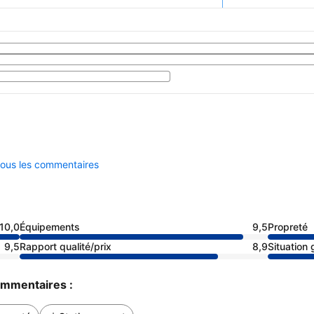
 tous les commentaires
10,0
Équipements
9,5
Propreté
9,5
Rapport qualité/prix
8,9
Situation
commentaires :