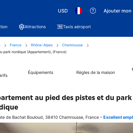
USD
Ajouter mon 
tion
Attractions
Taxis aéroport
s
France
Rhône-Alpes
Chamrousse
du park nordique (Appartement), (France)
Équipements
Règles de la maison
rifs
artement au pied des pistes et du park
dique
–
te de Bachat Bouloud, 38410 Chamrousse, France
Excellent empl
ellente