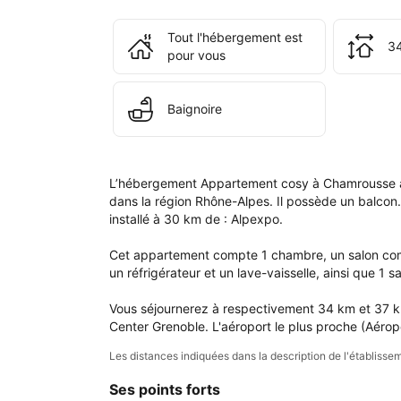
à 
l'é
Tout l'hébergement est
34
App
pour vous
cos
à 
Cha
Baignoire
ave
vue
sur 
mon
L’hébergement Appartement cosy à Chamrousse a
+ 
dans la région Rhône-Alpes. Il possède un balco
34m
installé à 30 km de : Alpexpo.

Cet appartement compte 1 chambre, un salon comp
un réfrigérateur et un lave-vaisselle, ainsi que 1 s
Vous séjournerez à respectivement 34 km et 37 km 
Center Grenoble. L'aéroport le plus proche (Aérop
Les distances indiquées dans la description de l'établis
Ses points forts