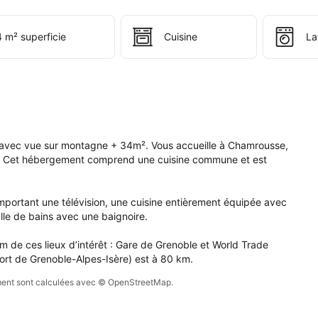
tablissement 
 m² superficie
Cuisine
La
artement 
y 
mrousse 
c 
 
tagne 
vec vue sur montagne + 34m². Vous accueille à Chamrousse, 
n. Cet hébergement comprend une cuisine commune et est 
²..
ortant une télévision, une cuisine entièrement équipée avec 
alle de bains avec une baignoire.

de ces lieux d’intérêt : Gare de Grenoble et World Trade 
ort de Grenoble-Alpes-Isère) est à 80 km.
sement sont calculées avec © OpenStreetMap.