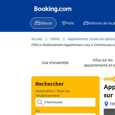
Séjours
Vols
Voitures de loca
Accueil
Hôtels
Appartements : toutes les option
Offre à l'établissement Appartement cosy à Chamrousse a
Infos sur les
Vue d'ensemble
appartements et ta
Rechercher
App
Destination / Nom de
sur
l'établissement :
785
Exc
Du