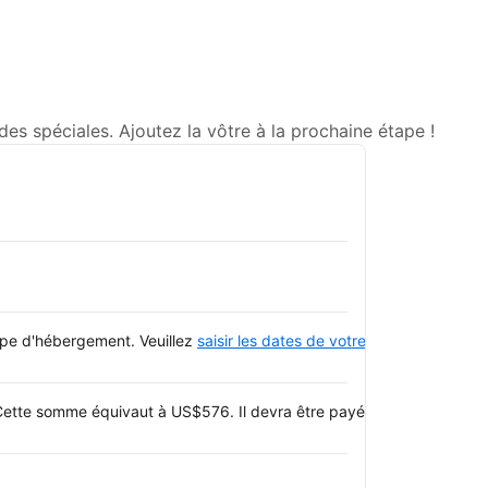
Voir l
 spéciales. Ajoutez la vôtre à la prochaine étape !
type d'hébergement. Veuillez
saisir les dates de votre séjour
et consulte
Cette somme équivaut à US$576. Il devra être payé en espèces. Le re