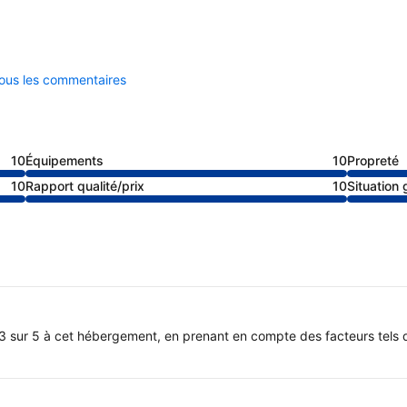
tous les commentaires
10
Équipements
10
Propreté
10
Rapport qualité/prix
10
Situation
3 sur 5 à cet hébergement, en prenant en compte des facteurs tels q