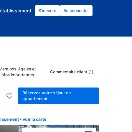
établissement
S'inscrire
Se connecter
Mentions légales et
Commentaire client (1)
infos importantes
Réservez votre séjour en
appartement
acement - voir la carte