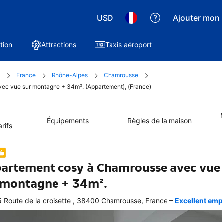
USD
Ajouter mon 
tion
Attractions
Taxis aéroport
s
France
Rhône-Alpes
Chamrousse
vec vue sur montagne + 34m². (Appartement), (France)
Équipements
Règles de la maison
rifs
artement cosy à Chamrousse avec vue
 montagne + 34m².
–
 Route de la croisette , 38400 Chamrousse, France
Excellent empl
ellente