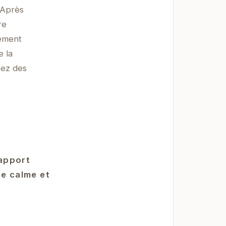
 Après
re
cement
e la
éez des
apport
le calme et