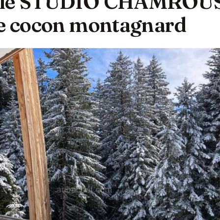
z le STUDIO CHAMROU
re cocon montagnard