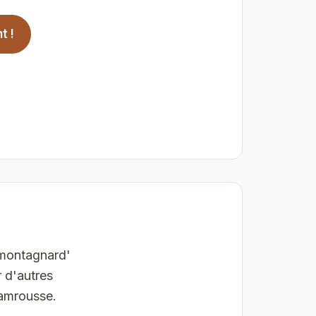
t !
montagnard'
 d'autres
hamrousse.