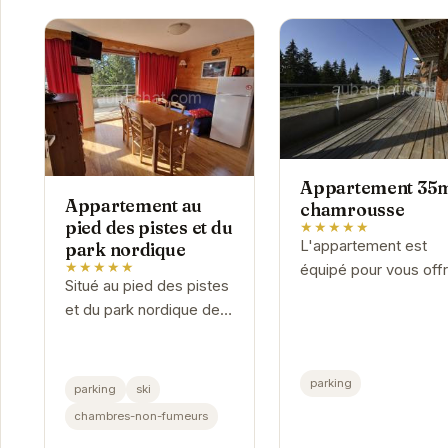
Appartement 35
Appartement au
chamrousse
pied des pistes et du
★★★★★
L'appartement est
park nordique
★★★★★
équipé pour vous offr
Situé au pied des pistes
un séjour confortable
et du park nordique de
agréable.
Chamrousse, cet
appartement offre un
accès direct aux
parking
parking
ski
activités hivernales.
chambres-non-fumeurs
Profitez d'un séjour...