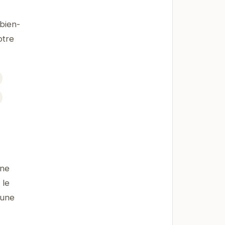
bien-
otre
une
 le
 une