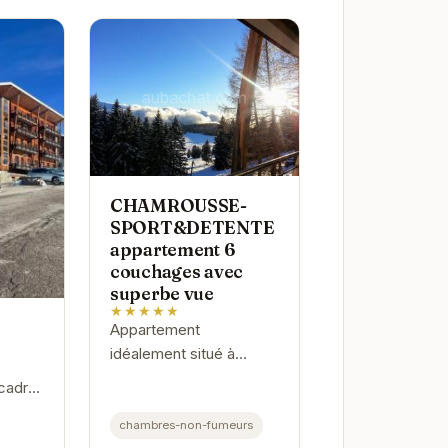
CHAMROUSSE-
SPORT&DETENTE
appartement 6
couchages avec
superbe vue
★★★★★
Appartement
idéalement situé à
Chamrousse, proposant
 cadre
6 couchages et une vue
ivial,
imprenable. Parfait pour
chambres-non-fumeurs
ur en