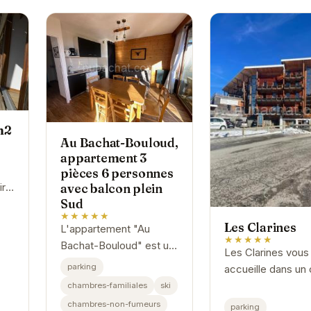
m2
Au Bachat-Bouloud,
appartement 3
pièces 6 personnes
avec balcon plein
ir
Sud
 et
★★★★★
Les Clarines
L'appartement "Au
★★★★★
Bachat-Bouloud" est un
Les Clarines vous
véritable cocon
parking
accueille dans un
montagnard. Situé dans
chaleureux et conv
chambres-familiales
ski
la charmante station de
idéal pour un séjo
chambres-non-fumeurs
parking