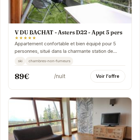
V DU BACHAT - Asters D22 - Appt 5 pers
★★★★★
Appartement confortable et bien équipé pour 5
personnes, situé dans la charmante station de
Chamrousse. Idéal pour les séjours au ski et les...
ski
chambres-non-fumeurs
89€
/nuit
Voir l'offre