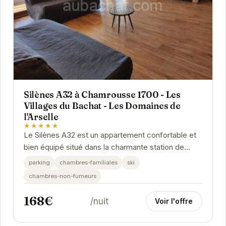
Silènes A32 à Chamrousse 1700 - Les
Villages du Bachat - Les Domaines de
l'Arselle
★★★★★
Le Silènes A32 est un appartement confortable et
bien équipé situé dans la charmante station de
Chamrousse 1700. Idéal pour les familles et les...
parking
chambres-familiales
ski
chambres-non-fumeurs
168€
/nuit
Voir l'offre