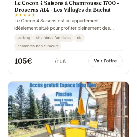
Le Cocon 4 Saisons à Chamrousse 1700 -
Droseras A14 - Les Villages du Bachat
★★★★★
Le Cocon 4 Saisons est un appartement
idéalement situé pour profiter pleinement des
activités de Chamrousse, été comme hiver. Avec
parking
chambres-familiales
ski
ses...
chambres-non-fumeurs
105€
/nuit
Voir l'offre