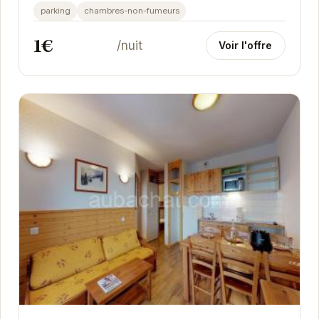
Offrant un cadre idyllique pour les amoureux de...
parking
chambres-non-fumeurs
1€
/nuit
Voir l'offre