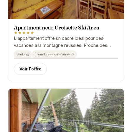
Apartment near Croisette Ski Area
★★★★★
L'appartement offre un cadre idéal pour des
vacances à la montagne réussies. Proche des
pistes et des commodités, vous pourrez profiter...
parking
chambres-non-fumeurs
Voir l'offre