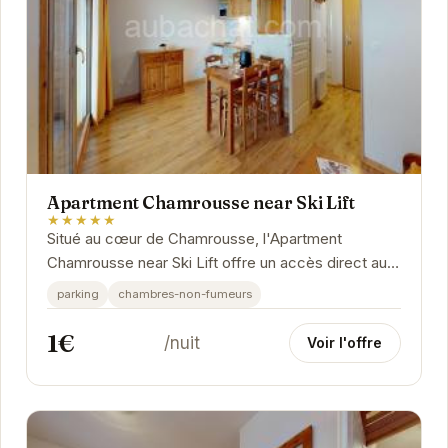
Apartment Chamrousse near Ski Lift
★★★★★
Situé au cœur de Chamrousse, l'Apartment
Chamrousse near Ski Lift offre un accès direct aux
pistes de ski. Cet hébergement confortable et
parking
chambres-non-fumeurs
bien...
1€
/nuit
Voir l'offre