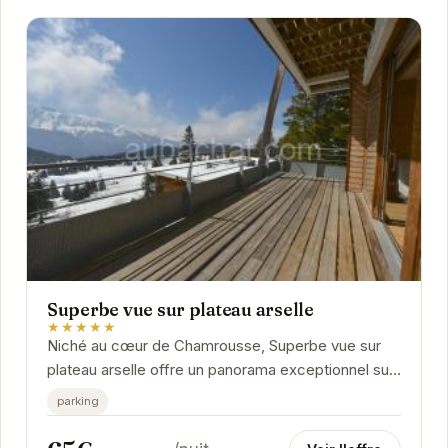
Superbe vue sur plateau arselle
★★★★★
Niché au cœur de Chamrousse, Superbe vue sur
plateau arselle offre un panorama exceptionnel sur
le Plateau d'Arselle. Cet hébergement
parking
confortable...