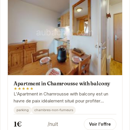
Apartment in Chamrousse with balcony
★★★★★
L'Apartment in Chamrousse with balcony est un
havre de paix idéalement situé pour profiter
pleinement des activités de montagne. Avec son
parking
chambres-non-fumeurs
balcon...
1€
/nuit
Voir l'offre