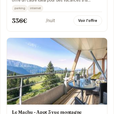
offre un cadre idéal pour des vacances à la
montagne. Avec une superficie de 42 m², il peut...
parking
internet
336€
/nuit
Voir l'offre
Le Machu - Appt 3 vue montagne