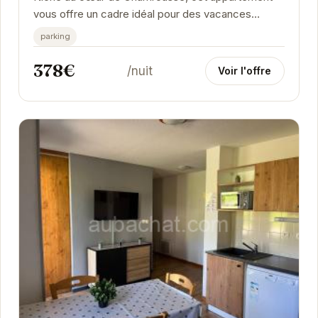
vous offre un cadre idéal pour des vacances
relaxantes. Son intérieur chaleureux et fonctionnel
parking
vous...
378€
/nuit
Voir l'offre