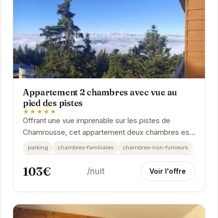
Appartement 2 chambres avec vue au
pied des pistes
★★★★★
Offrant une vue imprenable sur les pistes de
Chamrousse, cet appartement deux chambres est
le refuge idéal pour les passionnés de ski et de...
parking
chambres-familiales
chambres-non-fumeurs
103€
/nuit
Voir l'offre