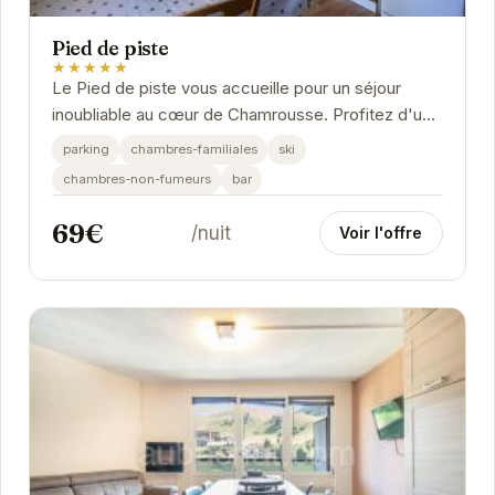
Pied de piste
★★★★★
Le Pied de piste vous accueille pour un séjour
inoubliable au cœur de Chamrousse. Profitez d'un
emplacement idéal, à proximité des pistes de ski...
parking
chambres-familiales
ski
chambres-non-fumeurs
bar
69€
/nuit
Voir l'offre