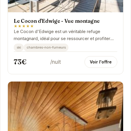
Le Cocon d'Edwige - Vue montagne
★★★★★
Le Cocon d'Edwige est un véritable refuge
montagnard, idéal pour se ressourcer et profiter
des splendides paysages de Chamrousse. Avec
ski
chambres-non-fumeurs
une note...
73€
/nuit
Voir l'offre