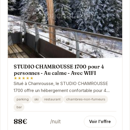
STUDIO CHAMROUSSE 1700 pour 4
personnes - Au calme - Avec WIFI
★★★★★
Situé à Chamrousse, le STUDIO CHAMROUSSE
1700 offre un hébergement confortable pour 4
personnes. Avec son ambiance calme et son
parking
ski
restaurant
chambres-non-fumeurs
accès WIFI, c'est...
bar
88€
/nuit
Voir l'offre