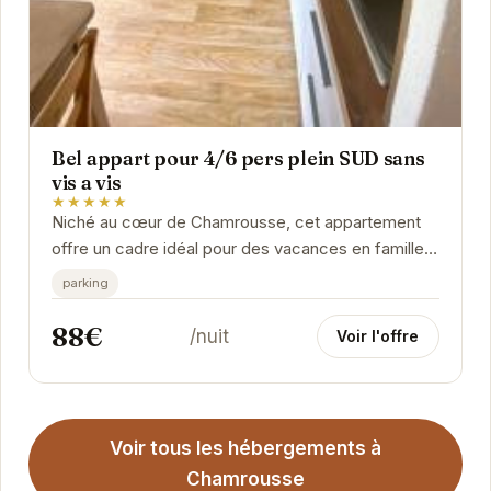
Bel appart pour 4/6 pers plein SUD sans
vis a vis
★★★★★
Niché au cœur de Chamrousse, cet appartement
offre un cadre idéal pour des vacances en famille
ou entre amis. Son exposition plein sud garantit un...
parking
88€
/nuit
Voir l'offre
Voir tous les hébergements à
Chamrousse