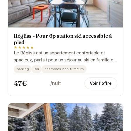
Régliss - Pour 6p station ski accessible à
pied
★★★★★
Le Régliss est un appartement confortable et
spacieux, parfait pour un séjour au ski en famille ou
entre amis. Sa situation privilégiée au pied...
parking
ski
chambres-non-fumeurs
47€
/nuit
Voir l'offre