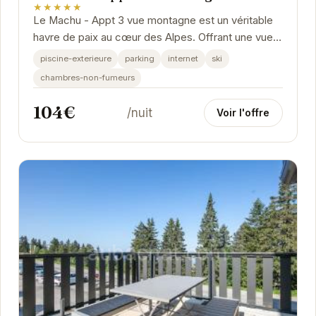
★★★★★
Le Machu - Appt 3 vue montagne est un véritable
havre de paix au cœur des Alpes. Offrant une vue
imprenable sur les montagnes environnantes, cet...
piscine-exterieure
parking
internet
ski
chambres-non-fumeurs
104€
/nuit
Voir l'offre