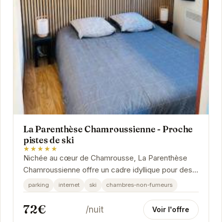
La Parenthèse Chamroussienne - Proche
pistes de ski
★★★★★
Nichée au cœur de Chamrousse, La Parenthèse
Chamroussienne offre un cadre idyllique pour des
vacances à la montagne.
parking
internet
ski
chambres-non-fumeurs
72€
/nuit
Voir l'offre