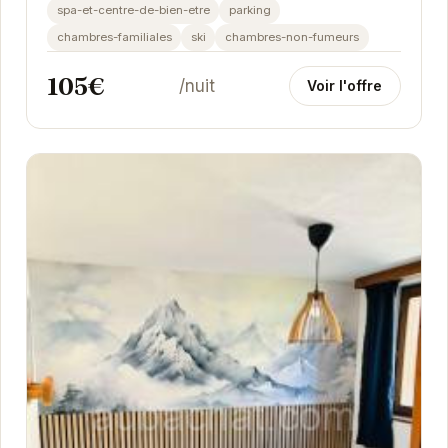
offre un accès facile aux pistes et une vue...
spa-et-centre-de-bien-etre
parking
chambres-familiales
ski
chambres-non-fumeurs
105€
/nuit
Voir l'offre