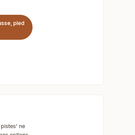
sse, pied
pistes' ne
res options,