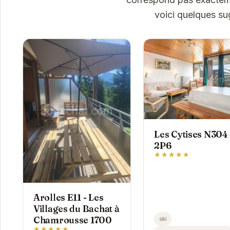
voici quelques su
Les Cytises N304 
2P6
★★★★★
Arolles E11 - Les
Villages du Bachat à
Chamrousse 1700
ski
★★★★★