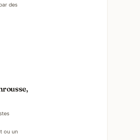
par des
mrousse,
stes
t ou un