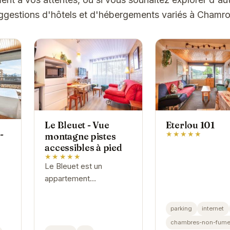
ggestions d'hôtels et d'hébergements variés à Chamr
Le Bleuet - Vue
Eterlou 101
-
★★★★★
montagne pistes
accessibles à pied
★★★★★
Le Bleuet est un
appartement
confortable et bien
équipé situé à
parking
internet
Chamrousse. Avec un
chambres-non-fume
accès facile aux pistes