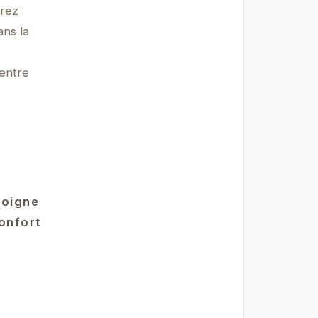
rrez
ans la
 entre
moigne
confort