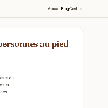
Accueil
Blog
Contact
personnes au pied
itué au
es et
nces